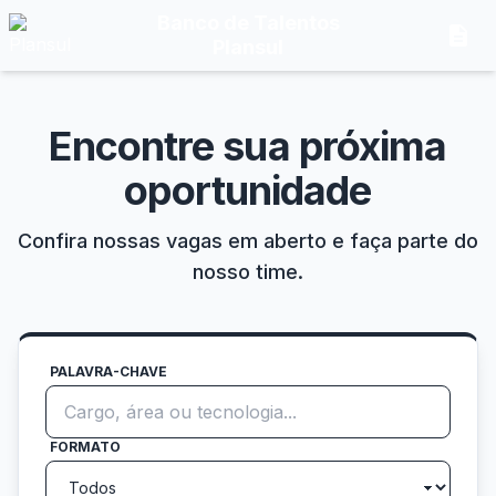
Banco de Talentos
description
Plansul
Encontre sua próxima
oportunidade
Confira nossas vagas em aberto e faça parte do
nosso time.
PALAVRA-CHAVE
FORMATO