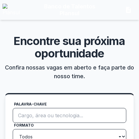
Banco de Talentos
description
Plansul
Encontre sua próxima
oportunidade
Confira nossas vagas em aberto e faça parte do
nosso time.
PALAVRA-CHAVE
FORMATO