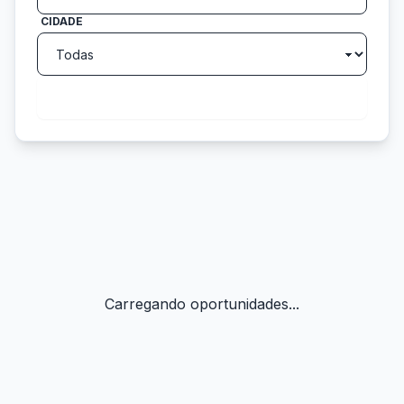
CIDADE
search
Buscar
Carregando oportunidades...